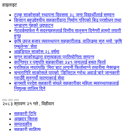
हाइलाइट
टल्कु साकोसको स्थापना दिवसमा ३८ जना विद्यार्थीलाई सम्मान
किसान बहुउद्देश्यीय सहकारीद्वारा निर्माण गरिएको बिउ प्रशोधन तथा
भण्डारण गृहको उद्घाटन
नेटवर्कमार्फत नै सदस्यहरुलाई वित्तीय सलुसन दिनेगरी हाम्रो तयारी
हुन्छ
कृषि उपज बजार व्यवस्थापन सहकारीलाइ, वालिङमा सुरु भयो ‘कृषि
एम्बुलेन्स’ सेवा
आइडियल साकोस २८ वर्षमा
सगुन साकोसद्धारा वत्तृत्वकला प्रतियोगिता सम्पन्न
कान्तिपुर र पशुपति सहकारीका ३४१ जनालाई बचत फिर्ता
प्रतिफल नपाएपछि ‘मिरा’बाट लगानी फिर्तामाग्ने तयारीमा नेफ्स्कून
चन्द्रागिरि साकोसले पाएको ‘डिजिटल ग्रोथ अवार्ड’बारे जानकारी
गराउँदै सुरुगर्यो यात्राकार्ड सेवा
बागमती प्रदेश सहकारी संघले सहकारीका महिला ब्यवस्थापकलाई
निशुल्क तालिम दिने
२०८३ श्रावण २१ गते , विहीवार
सहकारी टिभि
अखवार क्लिक
सम्पादकीय
सहकारी साहित्य