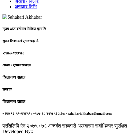
अखवार क्लिक
अखवार टिभि
ग्रुप अफ वर्तमान मिडिया प्रा.लि
सूचना बिभाग दर्ता प्रमाणपत्र नं.
२१४८/०७७/७८
अध्यक्ष / प्रधान सम्पादक
खिलानाथ दाहाल
सम्पादक
खिलानाथ दाहाल
+९७७ ९८-५१०७२४५१ / +९७७ ९८-४१२८५६८८br/> sahakariakhabar@gmail.com
प्रतिलिपि ऐन २०७५ / ७६ अन्तर्गत सहकारी अखबारमा सर्वाधिकार सुरक्षित |
Developed By::
Robust Info Tech