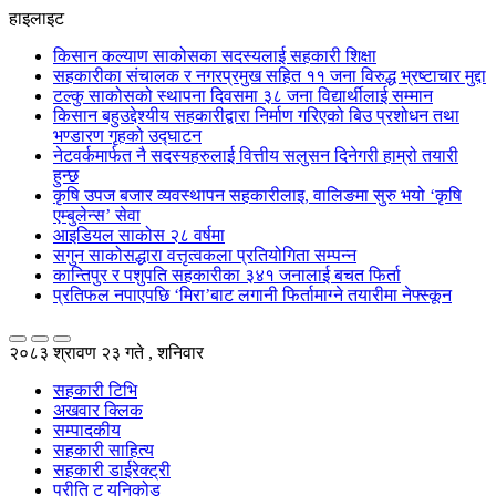
हाइलाइट
किसान कल्याण साकोसका सदस्यलाई सहकारी शिक्षा
सहकारीका संचालक र नगरप्रमुख सहित ११ जना विरुद्ध भ्रष्टाचार मुद्दा
टल्कु साकोसको स्थापना दिवसमा ३८ जना विद्यार्थीलाई सम्मान
किसान बहुउद्देश्यीय सहकारीद्वारा निर्माण गरिएको बिउ प्रशोधन तथा
भण्डारण गृहको उद्घाटन
नेटवर्कमार्फत नै सदस्यहरुलाई वित्तीय सलुसन दिनेगरी हाम्रो तयारी
हुन्छ
कृषि उपज बजार व्यवस्थापन सहकारीलाइ, वालिङमा सुरु भयो ‘कृषि
एम्बुलेन्स’ सेवा
आइडियल साकोस २८ वर्षमा
सगुन साकोसद्धारा वत्तृत्वकला प्रतियोगिता सम्पन्न
कान्तिपुर र पशुपति सहकारीका ३४१ जनालाई बचत फिर्ता
प्रतिफल नपाएपछि ‘मिरा’बाट लगानी फिर्तामाग्ने तयारीमा नेफ्स्कून
२०८३ श्रावण २३ गते , शनिवार
सहकारी टिभि
अखवार क्लिक
सम्पादकीय
सहकारी साहित्य
सहकारी डाईरेक्ट्री
प्रीति टु युनिकोड