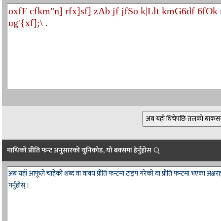
माथिको प्रीति फन्ट अनुसारको युनिकोड, यो बक्समा हेर्नुहोस