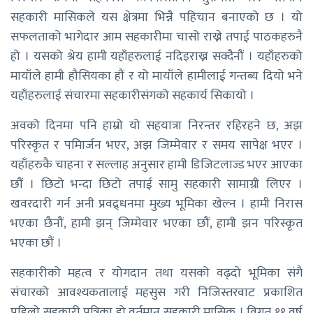
सहकारी मासिकले यस क्षेत्रमा भिन्नै पहिचान बनाएको छ । यो
सफलताको भागेदार आम सहकारीमा चासो राख्ने तपाई पाठकहरुनै
हो । यसको श्रेय हामी यहाँहरुलाई नदिइराख्न सक्दैनौं । यहाँहरुको
मायाँले हामी हौसियका हौं र यो मायाँले हामीलाई गन्तब्य दियो भने
यहाँहरुलाई संचारमा सहकारीसंगको सहकार्य सिकायो ।
अवको दिनमा पनि हाम्रो यो सहयात्रा निरन्तर रहिरहने छ, अझ
परिस्कृत र पमिार्जन भएर, अझ जिम्मेवार र समय सापेक्ष भएर ।
यहाँहरुकै चाहना र सल्लाह अनुसार हामी डिजिटलाज्ड भएर आएका
छौं । छिटो भन्दा छिटो तपाई सामु सहकारी सामाग्री लिएर ।
खवरदारी गर्न अनी प्रवद्र्धनमा मुख्य भूमिका खेल्न । हामी निरास
भएका छैनौं, हामी झन् जिम्मेवार भएका छौं, हामी झन परिस्कृत
भएका छौं ।
सहकारीको महत्व र योगदान तथा यसको वढ्दो भूमिका संगै
संचारको आवश्यकतालाई महसुस गरी निजिस्तरवाट प्रकाशित
पहिलो सहकारी पत्रिका हो वर्तमान सहकारी मासिक । विगत ११ वर्ष