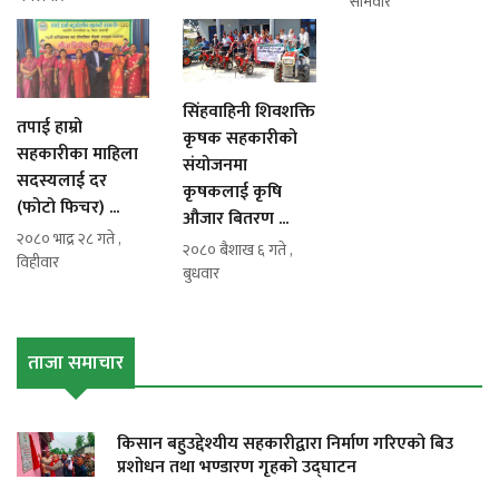
सोमवार
सिंहवाहिनी शिवशक्ति
तपाई हाम्रो
कृषक सहकारीको
सहकारीका माहिला
संयोजनमा
सदस्यलाई दर
कृषकलाई कृषि
(फोटो फिचर) ...
औजार बितरण ...
२०८० भाद्र २८ गते ,
२०८० बैशाख ६ गते ,
विहीवार
बुधवार
ताजा समाचार
किसान बहुउद्देश्यीय सहकारीद्वारा निर्माण गरिएको बिउ
प्रशोधन तथा भण्डारण गृहको उद्घाटन