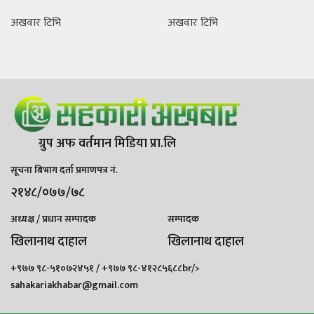
अखवार टिभि
अखवार टिभि
ग्रुप अफ वर्तमान मिडिया प्रा.लि
सूचना बिभाग दर्ता प्रमाणपत्र नं.
२१४८/०७७/७८
अध्यक्ष / प्रधान सम्पादक
सम्पादक
खिलानाथ दाहाल
खिलानाथ दाहाल
+९७७ ९८-५१०७२४५१ / +९७७ ९८-४१२८५६८८br/>
sahakariakhabar@gmail.com