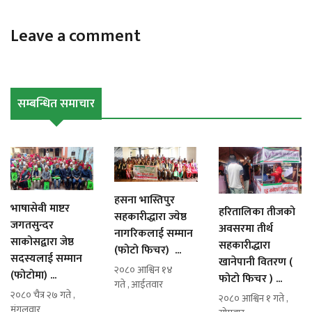
Leave a comment
सम्बन्धित समाचार
हसना भास्तिपुर
भाषासेवी माष्टर
हरितालिका तीजको
सहकारीद्धारा ज्येष्ठ
जगतसुन्दर
अवसरमा तीर्थ
नागरिकलाई सम्मान
साकोसद्वारा जेष्ठ
सहकारीद्धारा
(फोटो फिचर) ...
सदस्यलाई सम्मान
खानेपानी वितरण (
२०८० आश्विन १४
(फोटोमा) ...
फोटो फिचर ) ...
गते , आईतवार
२०८० चैत्र २७ गते ,
२०८० आश्विन १ गते ,
मंगलवार