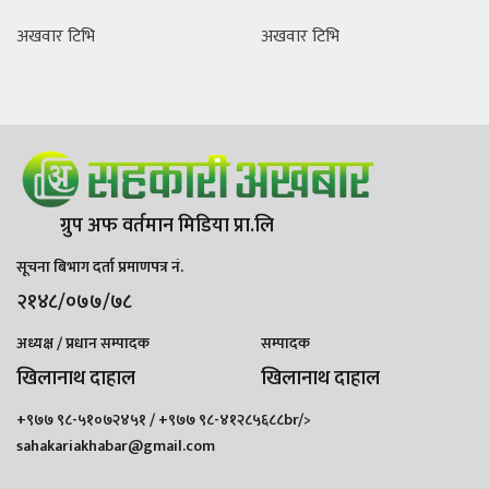
अखवार टिभि
अखवार टिभि
ग्रुप अफ वर्तमान मिडिया प्रा.लि
सूचना बिभाग दर्ता प्रमाणपत्र नं.
२१४८/०७७/७८
अध्यक्ष / प्रधान सम्पादक
सम्पादक
खिलानाथ दाहाल
खिलानाथ दाहाल
+९७७ ९८-५१०७२४५१ / +९७७ ९८-४१२८५६८८br/>
sahakariakhabar@gmail.com