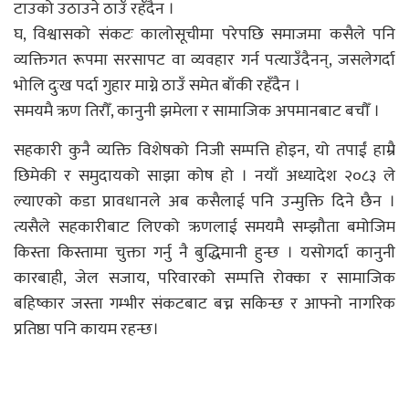
टाउको उठाउने ठाउँ रहँदैन ।
घ, विश्वासको संकटः कालोसूचीमा परेपछि समाजमा कसैले पनि
व्यक्तिगत रूपमा सरसापट वा व्यवहार गर्न पत्याउँदैनन्, जसलेगर्दा
भोलि दुःख पर्दा गुहार माग्ने ठाउँ समेत बाँकी रहँदैन ।
समयमै ऋण तिरौँ, कानुनी झमेला र सामाजिक अपमानबाट बचौँ ।
सहकारी कुनै व्यक्ति विशेषको निजी सम्पत्ति होइन, यो तपाईं हाम्रै
छिमेकी र समुदायको साझा कोष हो । नयाँ अध्यादेश २०८३ ले
ल्याएको कडा प्रावधानले अब कसैलाई पनि उन्मुक्ति दिने छैन ।
त्यसैले सहकारीबाट लिएको ऋणलाई समयमै सम्झौता बमोजिम
किस्ता किस्तामा चुक्ता गर्नु नै बुद्धिमानी हुन्छ । यसोगर्दा कानुनी
कारबाही, जेल सजाय, परिवारको सम्पत्ति रोक्का र सामाजिक
बहिष्कार जस्ता गम्भीर संकटबाट बच्न सकिन्छ र आफ्नो नागरिक
प्रतिष्ठा पनि कायम रहन्छ।