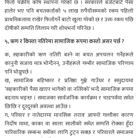
फिर्ता चक्रीय कोष स्थापना गरेको छ । सरकारले बजेटबाटै पैसा
हालेर भए पनि बचतकर्ताको ५ लाख रुपैयाँसम्मको रकम पहिलो
प्राथमिकतामा राखेर फिर्तागर्ने बाटो खुला गरेको छ र उक्त रकम पछि
दोषीको सम्पत्ति लिलाम गरी शोधभर्ना गरिनेछ ।
५, ऋण र किस्ता नतिरेमा सामाजिक रूपमा कस्तो असर पर्छ ?
क, सहकारीको ऋण नतिरी बस्ने वा बचत अपचलन गर्नेहरूले
कानुनी सजाय मात्र भोग्दैनन्, उनीहरूले गम्भीर सामाजिक परिणाम
पनि भोग्नुपर्छ ।
ख, सामाजिक बहिष्कार र प्रतिष्ठा गुम्नेः गाउँघर र समुदायमा
‘सहकारीको पैसा खाएर भागेको वा नतिरेको’ भन्दै सामाजिक रूपमा
बदनाम भइन्छ । समाजका सार्वजनिक कार्यक्रम र चाडपर्वमा समेत
छिःछिः र दूरदूरको अवस्था आउँछ ।
ग, परिवार र नातेदारमा मानसिक तनावः आफ्नो गल्तीका कारण
निर्दोष मामा, काका वा साला सालीको समेत सम्पत्ति रोक्का हुँदा
पारिवारिक सम्बन्ध सधैँका लागि टुट्न सक्छ र परिवारले समाजमा