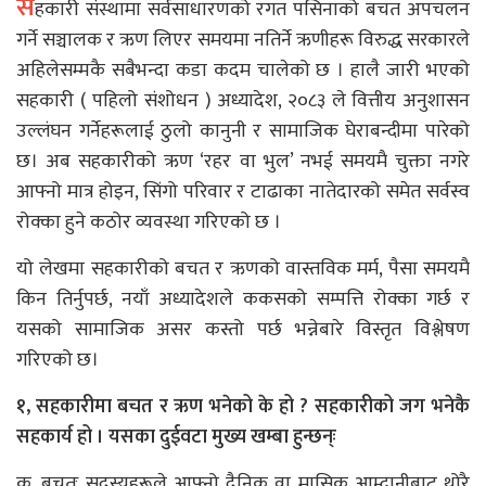
स
हकारी संस्थामा सर्वसाधारणको रगत पसिनाको बचत अपचलन
गर्ने सञ्चालक र ऋण लिएर समयमा नतिर्ने ऋणीहरू विरुद्ध सरकारले
अहिलेसम्मकै सबैभन्दा कडा कदम चालेको छ । हालै जारी भएको
सहकारी ( पहिलो संशोधन ) अध्यादेश, २०८३ ले वित्तीय अनुशासन
उल्लंघन गर्नेहरूलाई ठुलो कानुनी र सामाजिक घेराबन्दीमा पारेको
छ। अब सहकारीको ऋण ‘रहर वा भुल’ नभई समयमै चुक्ता नगरे
आफ्नो मात्र होइन, सिंगो परिवार र टाढाका नातेदारको समेत सर्वस्व
रोक्का हुने कठोर व्यवस्था गरिएको छ ।
यो लेखमा सहकारीको बचत र ऋणको वास्तविक मर्म, पैसा समयमै
किन तिर्नुपर्छ, नयाँ अध्यादेशले ककसको सम्पत्ति रोक्का गर्छ र
यसको सामाजिक असर कस्तो पर्छ भन्नेबारे विस्तृत विश्लेषण
गरिएको छ।
१, सहकारीमा बचत र ऋण भनेको के हो ? सहकारीको जग भनेकै
सहकार्य हो । यसका दुईवटा मुख्य खम्बा हुन्छन्ः
क, बचतः सदस्यहरूले आफ्नो दैनिक वा मासिक आम्दानीबाट थोरै