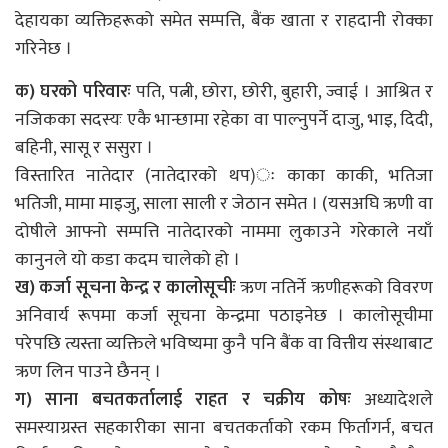
देहायका व्यक्तिहरूको समेत सम्पत्ति, बैंक खाता र राहदानी रोक्का
गरिनेछ ।
क) घरको परिवारः
पति, पत्नी, छोरा, छोरी, बुहारी, ज्वाई । आश्रित र
नजिकका सदस्यः एकै भान्छामा रहेका वा पाल्नुपर्ने दाजु, भाइ, दिदी,
बहिनी, सासू र ससुरा ।
विस्तारित नातेदार (नातेदारको थप)ः काका काकी, भतिजा
भतिजी, मामा माइजु, साला साली र जेठान समेत । (यसअघि ऋणी वा
दोषीले आफ्नो सम्पत्ति नातेदारको नाममा लुकाउने गरेकाले नयाँ
कानुनले यो कडा कदम चालेको हो ।
ख) कर्जा सूचना केन्द्र र कालोसूचीः
ऋण नतिर्ने ऋणीहरूको विवरण
अनिवार्य रूपमा कर्जा सूचना केन्द्रमा पठाइनेछ । कालोसूचीमा
परेपछि त्यस्ता व्यक्तिले भविष्यमा कुनै पनि बैंक वा वित्तीय संस्थाबाट
ऋण लिन पाउने छैनन् ।
ग) साना बचतकर्तालाई राहत र चक्रीय कोषः
अध्यादेशले
समस्याग्रस्त सहकारीका साना बचतकर्ताको रकम फिर्तागर्न, बचत