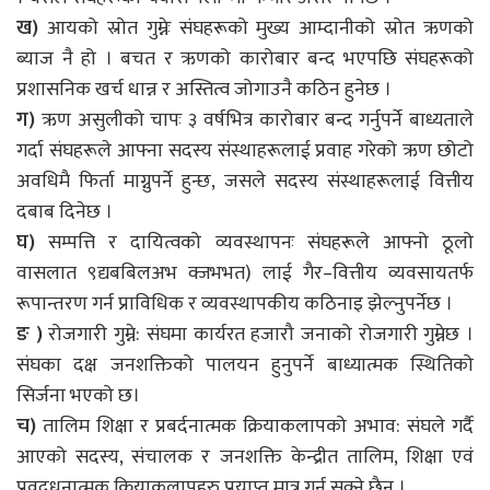
ख)
आयको स्रोत गुम्नेः संघहरूको मुख्य आम्दानीको स्रोत ऋणको
ब्याज नै हो । बचत र ऋणको कारोबार बन्द भएपछि संघहरूको
प्रशासनिक खर्च धान्न र अस्तित्व जोगाउनै कठिन हुनेछ ।
ग)
ऋण असुलीको चापः ३ वर्षभित्र कारोबार बन्द गर्नुपर्ने बाध्यताले
गर्दा संघहरूले आफ्ना सदस्य संस्थाहरूलाई प्रवाह गरेको ऋण छोटो
अवधिमै फिर्ता माग्नुपर्ने हुन्छ, जसले सदस्य संस्थाहरूलाई वित्तीय
दबाब दिनेछ ।
घ)
सम्पत्ति र दायित्वको व्यवस्थापनः संघहरूले आफ्नो ठूलो
वासलात ९द्यबबिलअभ क्जभभत) लाई गैर–वित्तीय व्यवसायतर्फ
रूपान्तरण गर्न प्राविधिक र व्यवस्थापकीय कठिनाइ झेल्नुपर्नेछ ।
ङ )
रोजगारी गुम्ने: संघमा कार्यरत हजारौ जनाको रोजगारी गुम्नेछ ।
संघका दक्ष जनशक्तिको पालयन हुनुपर्ने बाध्यात्मक स्थितिको
सिर्जना भएको छ।
च)
तालिम शिक्षा र प्रबर्दनात्मक क्रियाकलापको अभाव: संघले गर्दै
आएको सदस्य, संचालक र जनशक्ति केन्द्रीत तालिम, शिक्षा एवं
प्रवद्र्धनात्मक क्रियाकलापहरु प्रयाप्त मात्र गर्न सक्ने छैन ।