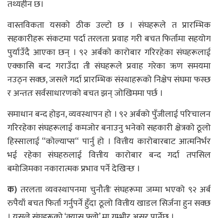
तथ्यहीन छ।
वास्तविकता यसको ठीक उल्टो छ । संघहरूले त प्रारम्भिक
सहकारीहरू संकटमा पर्दा तरलता प्रवाह गरी बचत फिर्तामा सहयोग
पुर्याउँदै आएका छन् । ९२ अर्बको कारोबार गरिरहेका संघहरूलाई
एक्कासि बन्द गराउँदा ती संघहरूले प्रवाह गरेका ऋण समयमा
नउठ्न सक्छ, जसले गर्दा प्रारम्भिक संस्थाहरूको निक्षेप संघमा फस्छ
र अन्ततः सर्वसाधारणको बचत झन् जोखिममा पर्छ ।
समाधान बन्द होइन, व्यवस्थापन हो । ९२ अर्बको पुँजीलाई परिचालन
गरिरहेका संघहरूलाई कमजोर बनाउनु भनेको सहकारी क्षेत्रको ठूलो
हिस्सालाई “कोल्याप्स“ पार्नु हो । वित्तीय कारोबारबाट आत्मनिर्भर
भई रहेका संघहरुलाई वित्तीय कारोबार बन्द गर्दा तपसिल
बमोजिमका नकारात्मक प्रभाव पर्ने देखिन्छ ।
क)
तरलता व्यवस्थापनमा चुनौतीः संघहरूमा जम्मा भएको ९२ अर्ब
रुपैयाँ बचत फिर्ता गर्नुपर्ने हुँदा ठूलो वित्तीय खाडल सिर्जना हुन सक्छ
। यसले संघहरूको ‘क्यास फ्लो’ मा गम्भीर असर पार्नेछ ।