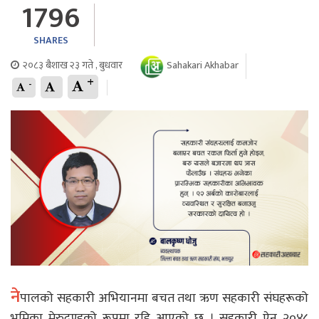
1796
SHARES
२०८३ बैशाख २३ गते , बुधवार
Sahakari Akhabar
+
-
ने
पालको सहकारी अभियानमा बचत तथा ऋण सहकारी संघहरूको
भूमिका मेरुदण्डको रूपमा रहि आएको छ । सहकारी ऐन २०४८