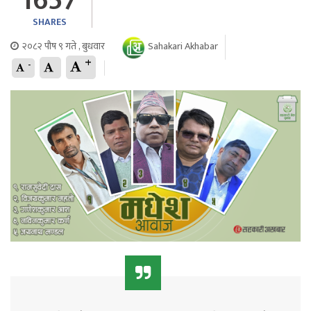
1657
SHARES
२०८२ पौष ९ गते , बुधवार
Sahakari Akhabar
+
-