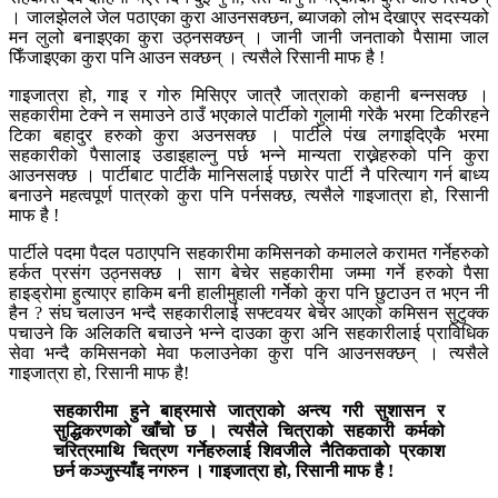
। जालझेलले जेल पठाएका कुरा आउनसक्छन, ब्याजको लोभ देखाएर सदस्यको
मन लुलो बनाइएका कुरा उठ्नसक्छन् । जानी जानी जनताको पैसामा जाल
फिँजाइएका कुरा पनि आउन सक्छन् । त्यसैले रिसानी माफ है !
गाइजात्रा हो, गाइ र गोरु मिसिएर जात्रै जात्राको कहानी बन्नसक्छ ।
सहकारीमा टेक्ने न समाउने ठाउँ भएकाले पार्टीको गुलामी गरेकै भरमा टिकीरहने
टिका बहादुर हरुको कुरा अउनसक्छ । पार्टीले पंख लगाइदिएकै भरमा
सहकारीको पैसालाइ उडाइहाल्नु पर्छ भन्ने मान्यता राख्नेहरुको पनि कुरा
आउनसक्छ । पार्टीबाट पार्टीकै मानिसलाई पछारेर पार्टी नै परित्याग गर्न बाध्य
बनाउने महत्वपूर्ण पात्रको कुरा पनि पर्नसक्छ, त्यसैले गाइजात्रा हो, रिसानी
माफ है !
पार्टीले पदमा पैदल पठाएपनि सहकारीमा कमिसनको कमालले करामत गर्नेहरुको
हर्कत प्रसंग उठ्नसक्छ । साग बेचेर सहकारीमा जम्मा गर्ने हरुको पैसा
हाइड्रोमा हुत्याएर हाकिम बनी हालीमुहाली गर्नेेको कुरा पनि छुटाउन त भएन नी
हैन ? संघ चलाउन भन्दै सहकारीलाई सफ्टवयर बेचेर आएको कमिसन सुटुक्क
पचाउने कि अलिकति बचाउने भन्ने दाउका कुरा अनि सहकारीलाई प्राविधिक
सेवा भन्दै कमिसनको मेवा फलाउनेका कुरा पनि आउनसक्छन् । त्यसैले
गाइजात्रा हो, रिसानी माफ है!
सहकारीमा हुने बाह्रमासे जात्राको अन्त्य गरी सुशासन र
सुद्धिकरणको खाँचो छ । त्यसैले चित्राको सहकारी कर्मको
चरित्रमाथि चित्रण गर्नेहरुलाई शिवजीले नैतिकताको प्रकाश
छर्न कञ्जुस्याँइ नगरुन । गाइजात्रा हो, रिसानी माफ है !