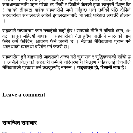
समाधानकालागि पहल गरेको भए सिबी र जिबीले जेलको हावा खानुपर्ने थिएन कि
! ‘बा’को तीनवटा बाहेक सहकारीले जम्मै गर्नहुन्छ भन्ने उर्दीको पछि दौडिने
सहकारीका संचालकले अहिले झ्यालखानाबाटै ‘बा’लाई धारेहात लगाउँदै होलान
।
सहकारी उत्पादनमा जान नचाहेको कहाँ होर ! राज्यको नीति नै गतिलो भएन, ४७
वटा कानुन जहिल्यौ बाधक । सहकारीको नेता हुदैमा नातीको न्वारनको नाम
फेरेर कर्म फेरिदैन, आचरण फेर्न जरुरी छ । नेताको नैतिकतामा प्रश्न गर्ने
अवस्थाको ब्यवस्था परिर्वन गर्न जरुरी छ।
सहकारीमा हुने बाह्रमासे जात्राको अन्त्य गरी सुशासन र सुद्धिकरणको खाँचो छ
। त्यसैले चित्राको सहकारी कर्मको चरित्रमाथि चित्रण गर्नेहरुलाई शिवजीले
नैतिकताको प्रकाश छर्न कञ्जुस्याँइ नगरुन ।
गाइजात्रा हो, रिसानी माफ है !
Leave a comment
सम्बन्धित समाचार