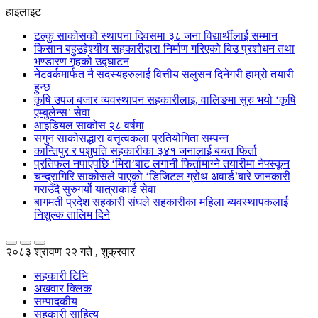
हाइलाइट
टल्कु साकोसको स्थापना दिवसमा ३८ जना विद्यार्थीलाई सम्मान
किसान बहुउद्देश्यीय सहकारीद्वारा निर्माण गरिएको बिउ प्रशोधन तथा
भण्डारण गृहको उद्घाटन
नेटवर्कमार्फत नै सदस्यहरुलाई वित्तीय सलुसन दिनेगरी हाम्रो तयारी
हुन्छ
कृषि उपज बजार व्यवस्थापन सहकारीलाइ, वालिङमा सुरु भयो ‘कृषि
एम्बुलेन्स’ सेवा
आइडियल साकोस २८ वर्षमा
सगुन साकोसद्धारा वत्तृत्वकला प्रतियोगिता सम्पन्न
कान्तिपुर र पशुपति सहकारीका ३४१ जनालाई बचत फिर्ता
प्रतिफल नपाएपछि ‘मिरा’बाट लगानी फिर्तामाग्ने तयारीमा नेफ्स्कून
चन्द्रागिरि साकोसले पाएको ‘डिजिटल ग्रोथ अवार्ड’बारे जानकारी
गराउँदै सुरुगर्यो यात्राकार्ड सेवा
बागमती प्रदेश सहकारी संघले सहकारीका महिला ब्यवस्थापकलाई
निशुल्क तालिम दिने
२०८३ श्रावण २२ गते , शुक्रवार
सहकारी टिभि
अखवार क्लिक
सम्पादकीय
सहकारी साहित्य