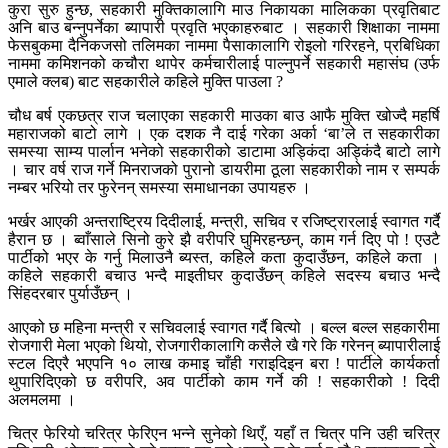
कुरा सुरु हुन्छ, सहकारी मुक्तिकालागि माउ निकायका मालिकका प्रवृतिबाट
अनि बाउ बन्नुपर्नेका ब्यापारी प्रवृति भएकाहरुबाट । सहकारी शिक्षाका नाममा
फेसबुकमा दैनिकजसो तलिमका नाममा पैसाकालागि रोइलो गरिरहने, प्रबिधिका
नाममा कमिशनको कचौरा थापेर कर्मचारीलाई पाल्नुपर्ने सहकारी महासंघ (उर्फ
एमाले क्लब) बाट सहकारीले कहिले मुक्ति पाउला ?
चौध बर्ष एकछत्र राज चलाएका सहकारी माउका बाउ आफै मुक्ति खोज्दै महर्षि
महाराजको बाटो लागे । एक दशक नै दाई गरेका अर्का ‘बा’ले त सहकारीका
समस्या साम्य पार्लान भनेको सहकारीको डाटामा अड्किंदा अड्किंदै बाटो लागे
। चार वर्ष राज गर्ने मिनराजको पुरानो डायरीमा ठूला सहकारीको नाम र सम्पर्क
नम्बर भरियो तर फुरेनन् समस्या समाधानका उपायहरु ।
भर्खर आएकी अन्तराष्ट्रिय दिदीलाई, मन्त्री, सचिव र रजिष्ट्रारलाई स्वागत गर्दै
हैरान छ । ब्वाँसाले सिनो कुरे झै वरीपरि घुमिरहन्छन्, काम गर्न दिए पो ! एउटै
पार्टीको भएर के गर्नु मिलाउनै ब्यस्त, कहिले कता कुदाउँछन, कहिले कता ।
कहिले सहकारी बचाउ भन्दै माइतीघर कुदाउँछन् कहिले सदस्य बचाउ भन्दै
सिंहदरबार पुर्याउँछन् ।
आएको छ महिना मन्त्री र सचिवलाई स्वागत गर्दै बित्यो । बल्ल बल्ल सहकारीमा
रोजगारी मेला भएको थियो, रोजगारीकालागि कसैले खै गरे कि गरेनन् ब्यापारीलाई
स्टल दिएरै भएपनि १० लाख कमाइ चाँही गराइदिइन बरा ! पार्टीले कार्यकर्ता
थुपारिदिएको छ वरीपरि, अव पार्टीको काम गर्ने की ! सहकारीको ! दिदी
अलमलमा ।
चित्र फेरियो चरित्र फेरिएन भन्ने सुनेको थिएँ, यहाँ त चित्र पनि उही चरित्र