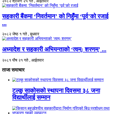
२०८२ श्रावण २५ गते , आईतवार
सहकारी बैंकमा ‘निवर्तमान’ को निहुँमा ‘पूर्व’को रजाई
...
२०८२ जेष्ठ १ गते , बुधवार
अध्यादेश र सहकारी अभियन्ताको ‘त्वम्: शरणम्’ ...
२०८१ पौष २१ गते , आईतवार
ताजा समाचार
टल्कु साकोसको स्थापना दिवसमा ३८ जना
विद्यार्थीलाई सम्मान