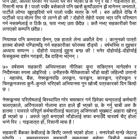
पनि उही, ओल्ला घरको नरे पल्ला घर सरे भएको छ के गर्नु र खै ? गाइजात्रा हो,
रिसानी माफ है ! पालो पर्खेर बसेकाले पनि खासै बुत्याँउलान झै मानेनन् जनताले,
पार्टीले लोप्पा खुवाइदियो भने पालो पर्खेर मात्र के गर्ने । बरु अहिले देखि नै
पार्टीको पाउ मोल्न तिर पो लाग्ने हो की ? दोहोरो तेहेरो पदमा भएर पनि परित्याग
गर्न नसक्नेलाई त ठिकै छ, यता नभए उता छैदैछ । कतै नभए सहकारीको पैसा
लगाएको कम्पनि छंदैछ।
नियामक पनि कम्ताका छैनन्, एक हातले लेना अर्कोले देना । कानुनको पात्रो
हातमा बोक्यो पण्डित्याँइ गर्न सहकारीका फोरममा दौड्यो । वर्षभरिमा त दुइचार
अध्याय सम्पन्न । दोहोरो पदलाई दुहुना बन्छ की ! भनेर दोहोर्याई–दोहोर्याई
फेसबुकमा दर्शन गराइयो, दैब दाहिना भएनन् ।
७० वर्षसम्म सहकारी अभियन्ताका नीतिका कुरा सकिएनन् मार्गदर्शन र
निर्देशनका रुपमा ओइरिरहे । उनीहरुकै नैतिकताको भाँडो चाही जहिल्यौ उत्तानो
। महासंघ, बैंक, नेफ्स्कूनपछि लस्कून, फस्कून, कास्कून, प्रोस्कून र
चिस्कूनजस्ता कुनै–कुनले भरिएको अभियानमा गुन खोज्दै पत्रकारको दिन बित्दो
छ ।
नेफ्स्कूनमा परितोषलाई बिस्थापित गरेर चमत्कार गर्न छिरेका चन्द्रलाई कर्मचारी
चलाएकाले, अरिंगालको गोलामा हात हाले झैं भएको छ, के गर्नु चाबी अरु कै
हातमा ! पावरले परिपूर्ण कर्मचारीलाई चलाउनु अजिंगरको मुखबाट आहारा खोस्नु
झैं भएको छ । अरुले जुठो बनाएको भाँडोलाई सफा बनाउँदै चारवर्ष चैट् होला
भन्ने पिर । गाइजात्रा हो, रिसानी माफ है !
सहकारी बैंकका केबीलाई के बिराँए जस्तो भएको होला । मनपरेको मान्छे जेठाजु
परेपछि । समस्याग्रस्त सहकारी समधानमा बसेका डिबीले समस्या