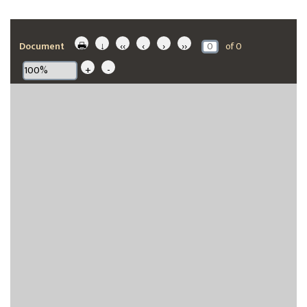
Document
🖶
↓
‹‹
‹
›
››
of
0
+
-