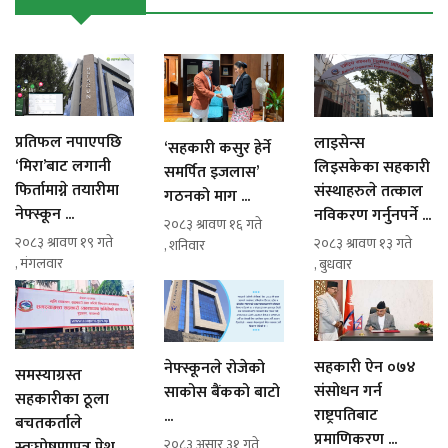
प्रतिफल नपाएपछि
लाइसेन्स
‘सहकारी कसुर हेर्ने
‘मिरा’बाट लगानी
लिइसकेका सहकारी
समर्पित इजलास’
फिर्तामाग्ने तयारीमा
संस्थाहरुले तत्काल
गठनको माग ...
नेफ्स्कून ...
नविकरण गर्नुनपर्ने ...
२०८३ श्रावण १६ गते
२०८३ श्रावण १९ गते
२०८३ श्रावण १३ गते
, शनिवार
, मंगलवार
, बुधवार
सहकारी ऐन ०७४
नेफ्स्कूनले रोजेको
समस्याग्रस्त
संसोधन गर्न
साकोस बैंकको बाटो
सहकारीका ठूला
राष्ट्रपतिबाट
...
बचतकर्ताले
प्रमाणिकरण ...
२०८३ असार ३१ गते
स्वःघोषणापत्र पेश