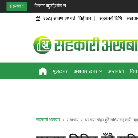
किसान बहुउद्देश्यीय सहकारीद्वारा निर
हाइलाइट
२०८३ श्रावण २१ गते , विहीवार
सहकारी टिभि
अखवार
मूलखवर
अखवार खवर
अन्तर्वार्ता
विच
सहकारी अखवार
समाचार
घरबार बिहिन हुँदै राष्ट्रिय सहकारी मह