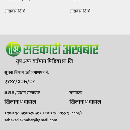
अखवार टिभि
अखवार टिभि
ग्रुप अफ वर्तमान मिडिया प्रा.लि
सूचना बिभाग दर्ता प्रमाणपत्र नं.
२१४८/०७७/७८
अध्यक्ष / प्रधान सम्पादक
सम्पादक
खिलानाथ दाहाल
खिलानाथ दाहाल
+९७७ ९८-५१०७२४५१ / +९७७ ९८-४१२८५६८८br/>
sahakariakhabar@gmail.com