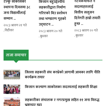
नेटवर्कमार्फत नै
टल्कु साकोसको
किसान बहुउद्देश्यीय
सदस्यहरुलाई
स्थापना दिवसमा ३८
सहकारीद्वारा निर्माण
वित्तीय सलुसन
जना विद्यार्थीलाई
गरिएको बिउ प्रशोधन
दिनेगरी हाम्रो तयारी
सम्मान ...
तथा भण्डारण गृहको
हुन्छ ...
उद्घाटन ...
२०८३ श्रावण २१ गते
, विहीवार
२०८३ श्रावण २० गते
२०८३ श्रावण २० गते
, बुधवार
, बुधवार
ताजा समाचार
जिल्ला सहकारी संघ काभ्रेको आगामी आवका लागि नीति
कार्यक्रम तयार
किसान कल्याण साकोसका सदस्यलाई सहकारी शिक्षा
सहकारीका संचालक र नगरप्रमुख सहित ११ जना विरुद्ध
भ्रष्टाचार मुद्दा