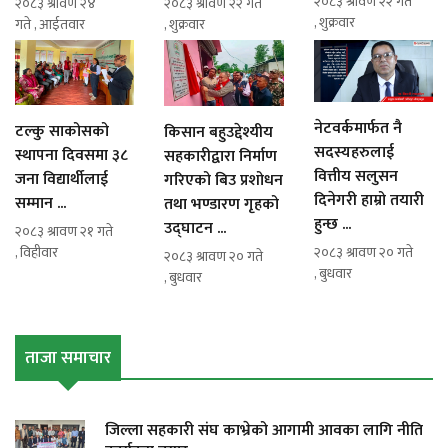
२०८३ श्रावण २२ गते
२०८३ श्रावण २४
२०८३ श्रावण २२ गते
, शुक्रवार
गते , आईतवार
, शुक्रवार
नेटवर्कमार्फत नै
टल्कु साकोसको
किसान बहुउद्देश्यीय
सदस्यहरुलाई
स्थापना दिवसमा ३८
सहकारीद्वारा निर्माण
वित्तीय सलुसन
जना विद्यार्थीलाई
गरिएको बिउ प्रशोधन
दिनेगरी हाम्रो तयारी
सम्मान ...
तथा भण्डारण गृहको
हुन्छ ...
उद्घाटन ...
२०८३ श्रावण २१ गते
, विहीवार
२०८३ श्रावण २० गते
२०८३ श्रावण २० गते
, बुधवार
, बुधवार
ताजा समाचार
जिल्ला सहकारी संघ काभ्रेको आगामी आवका लागि नीति