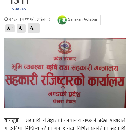
1311
SHARES
२०८२ माघ ११ गते , आईतवार
Sahakari Akhabar
+
-
बागलुङ ।
सहकारी रजिष्ट्रारको कार्यालय गण्डकी प्रदेश पोखराले
गण्डकीमा निष्क्रिय रहेका थप ९ वटा विभिन्न प्रकृतिका सहकारी