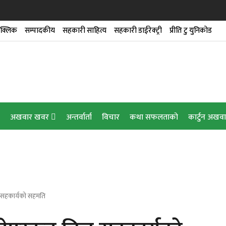
क्लिक
सम्पादकीय
सहकारी साहित्य
सहकारी डाईरेक्ट्री
प्रीति टु युनिकोड
डारण गृहको उद्घाटन
ेन्स’ सेवा
अखवार खवर
अन्तर्वार्ता
विचार
कथा सफलताको
कार्टुन अखव
गर्यो यात्राकार्ड सेवा
च सहकार्यको सहमति