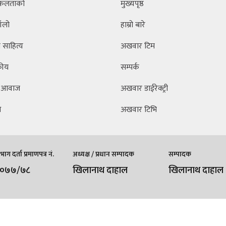
फलताको
मुख्यपृष्ठ
ँलो
हाम्रो बारे
साहित्य
अखवार टिम
कीय
सम्पर्क
 आवाज
अखवार डाईरेक्ट्री
ि
अखवार टिभि
ाग दर्ता प्रमाणपत्र नं.
अध्यक्ष / प्रधान सम्पादक
सम्पादक
/०७७/७८
खिलानाथ दाहाल
खिलानाथ दाहाल
्षित | Developed By::
Robust Info Tech