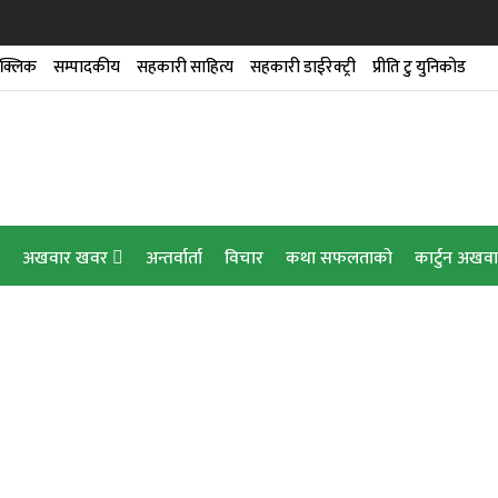
क्लिक
सम्पादकीय
सहकारी साहित्य
सहकारी डाईरेक्ट्री
प्रीति टु युनिकोड
डारण गृहको उद्घाटन
ेन्स’ सेवा
अखवार खवर
अन्तर्वार्ता
विचार
कथा सफलताको
कार्टुन अखव