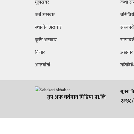
मूलखवर
कथा स
अर्थ अखवार
बसिविया
स्थानीय अखवार
सहकारी 
कृषि अखवार
सम्पाद
विचार
अखवार
अन्तर्वार्ता
गतिविध
सूचना बिभ
ग्रुप अफ वर्तमान मिडिया प्रा.लि
२१४८
प्रतिलिपि ऐन २०७५ / ७६ अन्तर्गत सहकारी अखबारमा सर्वाधिकार सुरक