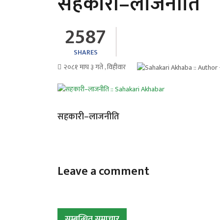
सहकारी–लाजनीति
2587
SHARES
२०८१ माघ ३ गते , विहीवार
सहकारी–लाजनीति
Leave a comment
सम्बन्धित समाचार