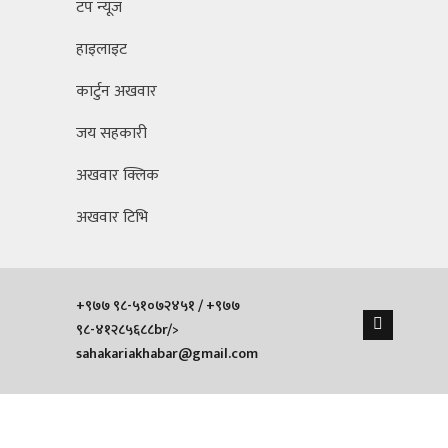
टप न्यूज
हाइलाइट
कार्टुन अखवार
जय सहकारी
अखवार क्लिक
अखवार टिभि
+९७७ ९८-५१०७२४५१ / +९७७
९८-४१२८५६८८br/>
sahakariakhabar@gmail.com
Contact Us
Terms & Condition
Privacy Policy