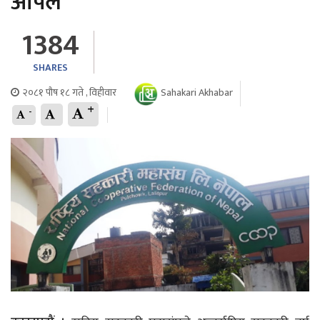
अपिल
1384
SHARES
२०८१ पौष १८ गते , विहीवार
Sahakari Akhabar
+
-