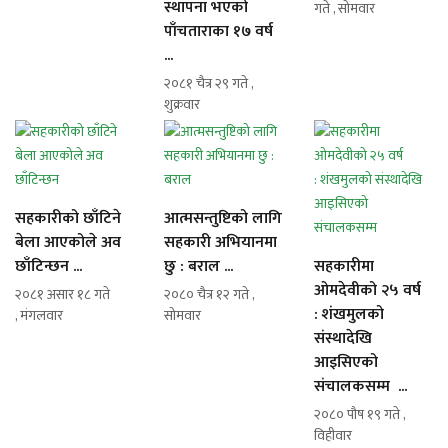
स्थापना भएको
गते , सोमवार
पाँचताराका १७ वर्ष
...
२०८१ चैत्र २९ गते ,
शुक्रवार
सहकारीको छाँटिने
आत्मसन्तुष्टिको लागि
बेला आएकोले अव
सहकारी अभियानमा
छाँटिन्छन ...
छु : बराल ...
सहकारीमा
ओमदेवीको २५ वर्ष
२०८१ असार १८ गते
२०८० चैत्र १२ गते ,
: शंखमुलको
, मंगलवार
सोमवार
संस्थादेखि
आइसिएको
संचालकसम्म ...
२०८० पौष १९ गते ,
विहीवार