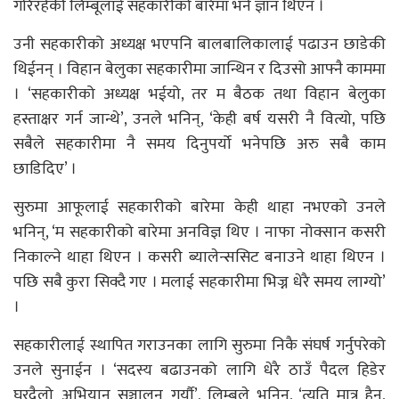
गरिरहेकी लिम्बूलाई सहकारीको बारेमा भने ज्ञान थिएन ।
उनी सहकारीको अध्यक्ष भएपनि बालबालिकालाई पढाउन छाडेकी
थिईनन् । विहान बेलुका सहकारीमा जान्थिन र दिउसो आफ्नै काममा
। ‘सहकारीको अध्यक्ष भईयो, तर म बैठक तथा विहान बेलुका
हस्ताक्षर गर्न जान्थे’, उनले भनिन्, ‘केही बर्ष यसरी नै वित्यो, पछि
सबैले सहकारीमा नै समय दिनुपर्यो भनेपछि अरु सबै काम
छाडिदिए’ ।
सुरुमा आफूलाई सहकारीको बारेमा केही थाहा नभएको उनले
भनिन्, ‘म सहकारीको बारेमा अनविज्ञ थिए । नाफा नोक्सान कसरी
निकाल्ने थाहा थिएन । कसरी ब्यालेन्ससिट बनाउने थाहा थिएन ।
पछि सबै कुरा सिक्दै गए । मलाई सहकारीमा भिज्न धेरै समय लाग्यो’
।
सहकारीलाई स्थापित गराउनका लागि सुरुमा निकै संघर्ष गर्नुपरेको
उनले सुनाईन । ‘सदस्य बढाउनको लागि धेरै ठाउँ पैदल हिडेर
घरदैलो अभियान सञ्चालन गर्यौ’, लिम्बूले भनिन्, ‘त्यति मात्र हैन्,