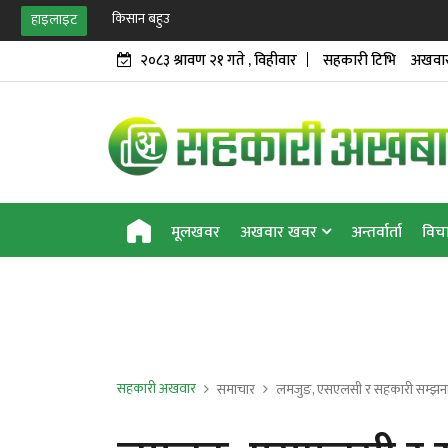
किसान बहुउद्देश्यीय सहकारीद्वार
हाइलाइट
२०८३ श्रावण २१ गते , विहीवार
सहकारी टिभि
अखवार
मूलखवर
अखवार खवर
अन्तर्वार्ता
विच
सहकारी अखवार
समाचार
लमजुङ, एसएलसी र सहकारी सम्झन