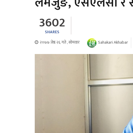
लमजुङ, एसएलसी र स
3602
SHARES
२०७७ जेष्ठ २६ गते , सोमवार
Sahakari Akhabar