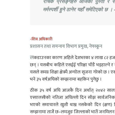
रोचक प्रसङ्गहरु आजको पुस्ता र सहक
मर्मस्पर्शी हुने ठानेर यहाँ समेटिएको छ ।
-शिव अधिकारी
प्रशासन तथा समन्वय विभाग प्रमुख, नेफ्स्कून
ल
कडाउनका कारण अहिले देशभरका ४ लाख ८२ हजार वि
छन् । यसबीच कहिले एसईई परिक्षा चाँडै भइहाल्ने 
यसले समग्र शिक्षा क्षेत्रमै अन्योल सृजना गरेको छ । 
भने ३५ वर्षअघिको सम्झनामा बहकिन पुगेछु ।
ठीक ३५ वर्ष अघि आजकै दिन अर्थात् २०४२ साल 
एसएलसीको नतिजा अघिल्लो दिन साँझ सार्वजनिक 
भएको समाचारले खुशी थाम्न नसकेको दिन (क्षण) 
सम्झनामा ताजै छ–लमजुङ जिल्लाको भार्ते जनमिलन भन्ज