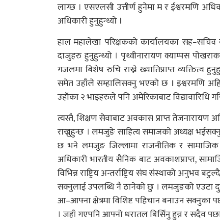
लाग्छ । एसएलसी उत्तीर्ण हुनेमा म र ईश्वरमणि अध
अधिकारी हुनुहुन्थ्यो ।
हाल महालेखा परिक्षकको कार्यालयका सह–सचिव ब
दाजुहरु हुनुहुन्थ्यो । पृथ्वीनारायण क्याम्पस पोखर
गजलमा बिशेष रुचि राख्ने ख्यातिप्राप्त व्यक्तित्व हु
समेत उहाँले सम्हालिसक्नु भएको छ । इश्वरमणि अहि
उहाँका २ भाइहरुले पनि अमेरिकाबाट विद्यावारिधि ग
त्यस्तै, शिक्षण सेवाबाट अवकास प्राप्त तेजनारायण
राख्नुहुन्छ । लमजुङे साहित्य समाजको अध्यक्ष भईस
छ भने लमजुङ जिल्लामा राजनीतिक र सामाजिक क्ष
अधिकारी भारतीय सैनिक बाट अवकाशप्राप्त, सामाजिक 
विभिन्न राष्ट्रिय अन्तर्राष्ट्रिय संघ संस्थाको अनुभव बटुल्
सक्नुलाई उपलब्धि नै ठानेको छु । लमजुङको एउटा दुर
आ–आफ्ना क्षेत्रमा विशिष्ट पहिचान बनाउन सक्नुका पछ
। जहाँ गएपनि आफ्नो धरातल बिर्सिनु हुन्न र सदैव पछा