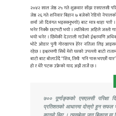
२०४२ साल जेष्ठ २५ गते शुक्रवार साँझ एसएलसी परिक
जेष्ठ २६ गते शनिवार बिहान ७ बजेको रेडियो नेपाल
शर्मा जो दिवंगत भइसक्नुभयो) बाट मात्र थाहा पाएँ
भनेर निक्कै छटपटी भयो । त्यतिबेला अहिले जस्तो गा
भयो भनेर । छिमेकी देउराली गाउँको ईश्वरमणि अधिका
भोटे ओडार पुगी गोरखापत्र हेरेर नतिजा लिइ आइसक्
रहेछ । इश्वरमणी सिधै मेरो घरको उपल्लो बाटो राता
बाटो बाट बोलाउँदै “शिव, तिमी पनि पास भएछौं यार” भ
हो र धेरै पटक उफ्रेको याद अझै ताजै छ ।
७०० पूर्णाङ्कको एसएलसी परिक्षा दि
प्रतिशतको आधारमा दोस्रो हुन सफल भए
कान्छो थिए । त्यसबेला जन बिकास मा.वि